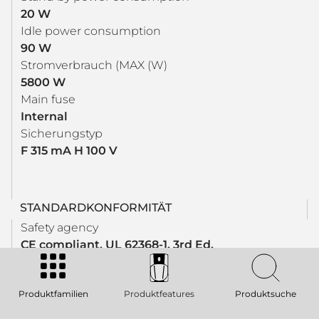
20 W
Idle power consumption
90 W
Stromverbrauch (MAX (W)
5800 W
Main fuse
Internal
Sicherungstyp
F 315 mA H 100 V
STANDARDKONFORMITÄT
Safety agency
CE compliant, UL 62368-1, 3rd Ed.
CSA C22.2 No. 62368-1:19, 3rd Ed.
Produktfamilien
Produktfeatures
Produktsuche
PHYSIKALISCHE DATEN