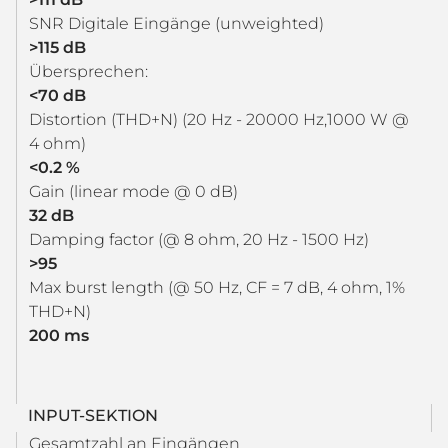
SNR Digitale Eingänge (unweighted)
>115 dB
Übersprechen:
<70 dB
Distortion (THD+N) (20 Hz - 20000 Hz,1000 W @
4 ohm)
<0.2 %
Gain (linear mode @ 0 dB)
32 dB
Damping factor (@ 8 ohm, 20 Hz - 1500 Hz)
>95
Max burst length (@ 50 Hz, CF = 7 dB, 4 ohm, 1%
THD+N)
200 ms
INPUT-SEKTION
Gesamtzahl an Eingängen