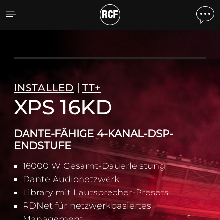
XPS 16KD DANTE-FÄHIGE
INSTALLED
TT+
XPS 16KD
DANTE-FÄHIGE 4-KANAL-DSP-
ENDSTUFE
16000 W Gesamt-Dauerleistung
Dante Audionetzwerk
Library mit Lautsprecher-Presets
RDNet für netzwerkbasiertes
Management