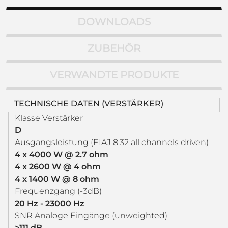
DOWNLOADS
ZUBEHÖR
VERWANDTE PRODUKTE
TECHNISCHE DATEN (VERSTÄRKER)
Klasse Verstärker
D
Ausgangsleistung (EIAJ 8:32 all channels driven)
4 x 4000 W @ 2.7 ohm
4 x 2600 W @ 4 ohm
4 x 1400 W @ 8 ohm
Frequenzgang (-3dB)
20 Hz - 23000 Hz
SNR Analoge Eingänge (unweighted)
>111 dB