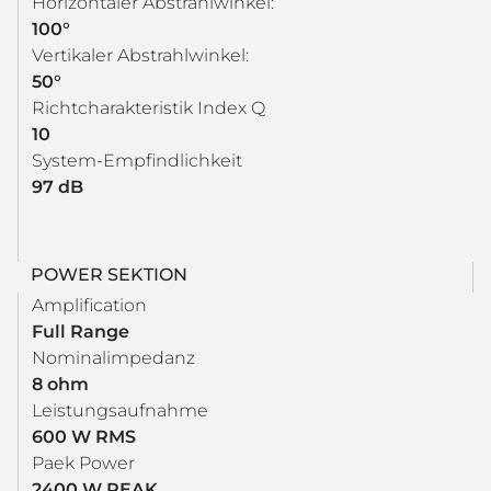
Horizontaler Abstrahlwinkel:
100°
Vertikaler Abstrahlwinkel:
50°
Richtcharakteristik Index Q
10
System-Empfindlichkeit
97 dB
POWER SEKTION
Amplification
Full Range
Nominalimpedanz
8 ohm
Leistungsaufnahme
600 W RMS
Paek Power
2400 W PEAK