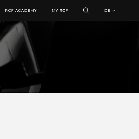
RCF ACADEMY
MY RCF
DE