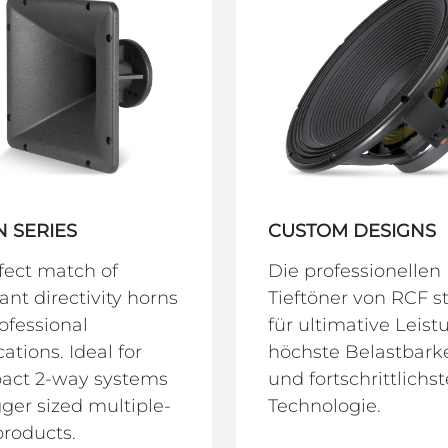
 SERIES
CUSTOM DESIGNS
fect match of
Die professionellen
ant directivity horns
Tieftöner von RCF s
rofessional
für ultimative Leist
cations. Ideal for
höchste Belastbarke
act 2-way systems
und fortschrittlichst
gger sized multiple-
Technologie.
roducts.