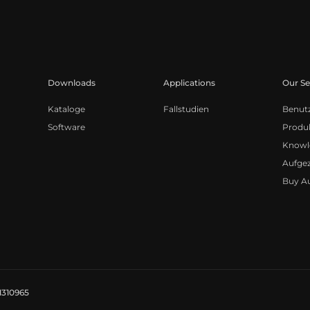
Downloads
Applications
Our Se
Kataloge
Fallstudien
Benut
Software
Produk
Knowl
Aufge
Buy A
81310965