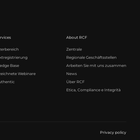
rvices
About RCF
zerbereich
Zentrale
tregistrierung
Regionale Geschäftsstellen
edge Base
Arbeiten Sie mit uns zusammen
zeichnete Webinare
News
uthentic
Über RCF
Etica, Compliance e Integrità
Privacy policy