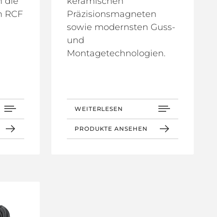
n die
keramischen
n RCF
Präzisionsmagneten
sowie modernsten Guss-
und
Montagetechnologien.
WEITERLESEN
PRODUKTE ANSEHEN