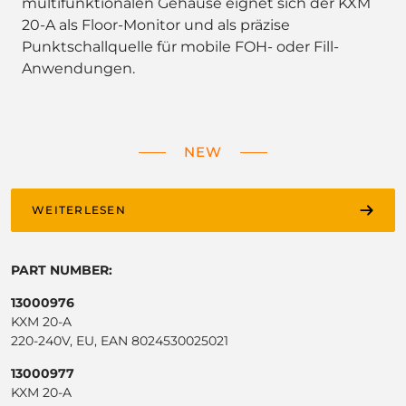
multifunktionalen Gehäuse eignet sich der KXM
20-A als Floor-Monitor und als präzise
Punktschallquelle für mobile FOH- oder Fill-
Anwendungen.
NEW
WEITERLESEN
PART NUMBER:
13000976
KXM 20-A
220-240V, EU, EAN 8024530025021
13000977
KXM 20-A