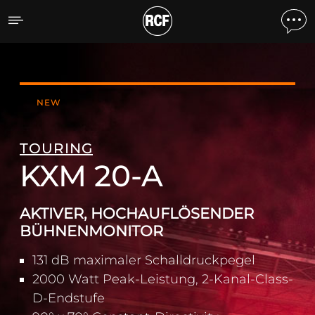
KXM 20-A ACTIVE HIGH D
NEW
TOURING
KXM 20-A
AKTIVER, HOCHAUFLÖSENDER
BÜHNENMONITOR
131 dB maximaler Schalldruckpegel
2000 Watt Peak-Leistung, 2-Kanal-Class-
D-Endstufe