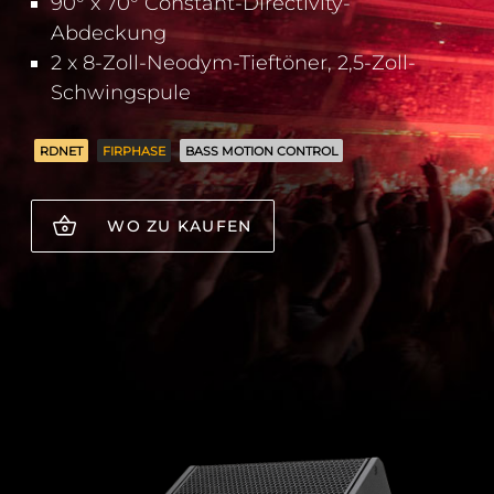
90° x 70° Constant-Directivity-
Abdeckung
2 x 8-Zoll-Neodym-Tieftöner, 2,5-Zoll-
Schwingspule
RDNET
FIRPHASE
BASS MOTION CONTROL
WO ZU KAUFEN