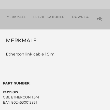
MERKMALE
SPEZIFIKATIONEN
DOWNLOADS
KOM
PRO
MERKMALE
Ethercon link cable 1.5 m.
PART NUMBER:
12399017
CBL ETHERCON 1.5M
EAN 8024530013851