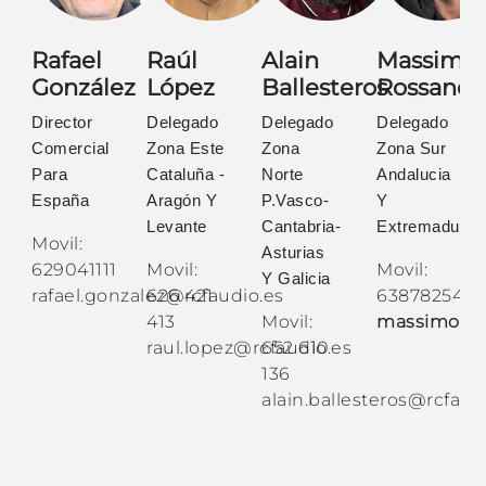
Rafael
Raúl
Alain
Massimo
González
López
Ballesteros
Rossano
Director
Delegado
Delegado
Delegado
Comercial
Zona Este
Zona
Zona Sur
Para
Cataluña -
Norte
Andalucia
España
Aragón Y
P.Vasco-
Y
Levante
Cantabria-
Extremadura
Movil:
Asturias
629041111
Movil:
Movil:
Y Galicia
rafael.gonzalez@rcfaudio.es
626 421
638782543
413
Movil:
massimo.ro
raul.lopez@rcfaudio.es
652 610
136
alain.ballesteros@rcfaud