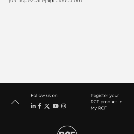
juanlopezcalleja@icloud.com
Follow us on
Register your
RCF product in
My RCF