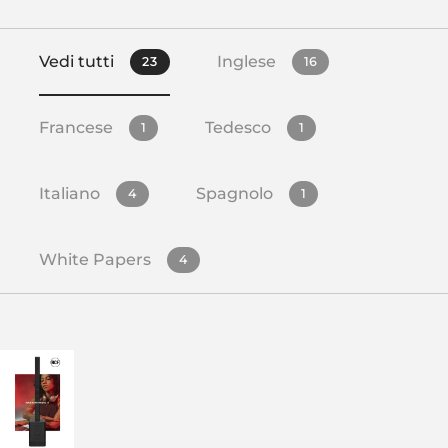
Vedi tutti
Inglese
23
16
Francese
Tedesco
1
1
Italiano
Spagnolo
4
1
White Papers
4