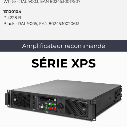
White - RAL 9003, EAN 8024530017507
13100104
P 4228 B
Black - RAL 9005, EAN 8024530020613
Amplificateur recommandé
SÉRIE XPS