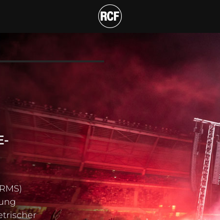
ÖSENDER 2-WEGE-AKT
E-
(RMS)
kung
trischer