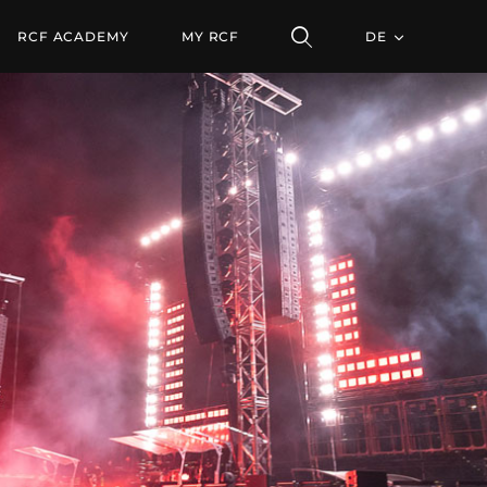
IVMONITOR
RCF ACADEMY
MY RCF
DE