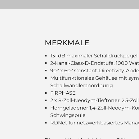
MERKMALE
131 dB maximaler Schalldruckpegel
2-Kanal-Class-D-Endstufe, 1000 Wa
90° x 60° Constant-Directivity-Ab
Multifunktionales Gehäuse mit sy
Schallwandleranordnung
FiRPHASE
2 x 8-Zoll-Neodym-Tieftöner, 2,5-Zo
Horngeladener 1,4-Zoll-Neodym-Komp
Schwingspule
RDNet für netzwerkbasiertes Man