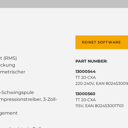
RDNET SOFTWARE
tt (RMS)
PART NUMBER:
deckung
13000544
mmetrischer
TT 20-CXA
220-240V, EAN 802453001
ll-Schwingspule
13000560
ressionstreiber, 3-Zoll-
TT 20-CXA
115V, EAN 8024530017101
agement