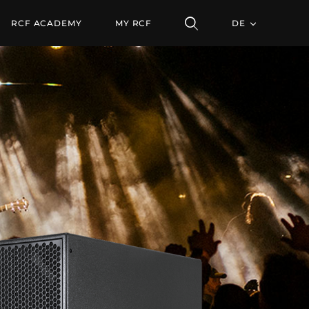
RCF ACADEMY
MY RCF
DE