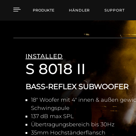
S 8018 II BASS-REFL
PRODUKTE
HÄNDLER
SUPPORT
INSTALLED
S 8018 II
BASS-REFLEX SUBWOOFER
18" Woofer mit 4" innen & außen gewic
Schwingspule
137 dB max SPL
Übertragungsbereich bis 30Hz
35mm Hochständerflansch