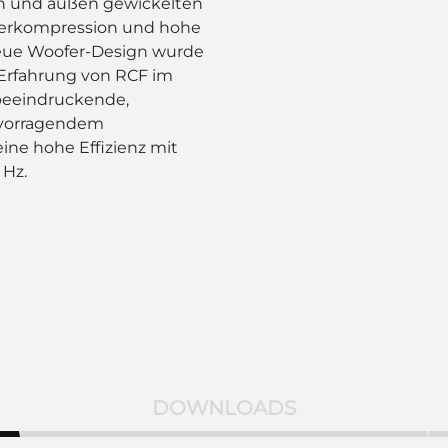
nen und außen gewickelten
werkompression und hohe
neue Woofer-Design wurde
 Erfahrung von RCF im
beeindruckende,
rvorragendem
ine hohe Effizienz mit
 Hz.
DOWNLOADS