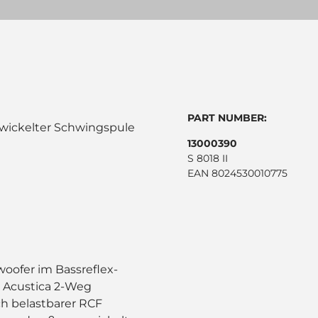
PART NUMBER:
ewickelter Schwingspule
13000390
S 8018 II
EAN 8024530010775
woofer im Bassreflex-
F Acustica 2-Weg
ch belastbarer RCF