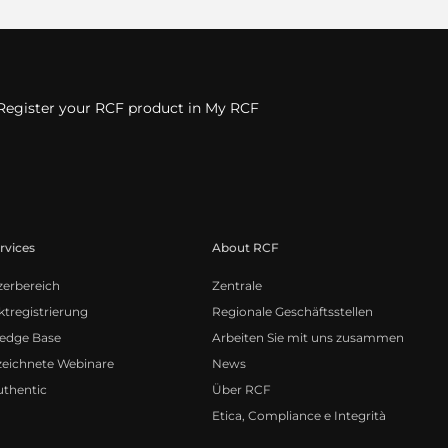
Register your RCF product in My RCF
rvices
About RCF
zerbereich
Zentrale
tregistrierung
Regionale Geschäftsstellen
edge Base
Arbeiten Sie mit uns zusammen
zeichnete Webinare
News
uthentic
Über RCF
Etica, Compliance e Integrità