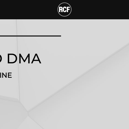
TIONALE NETZWERK-P
D DMA
INE