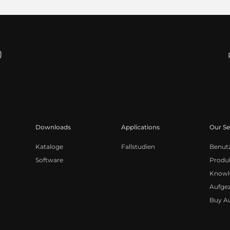
Downloads
Applications
Our Se
Kataloge
Fallstudien
Benut
Software
Produk
Knowl
Aufge
Buy A