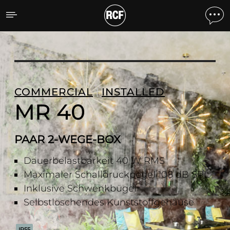
MR 40 PAAR 2-WEGE-BO
COMMERCIAL
INSTALLED
MR 40
PAAR 2-WEGE-BOX
Dauerbelastbarkeit 40 W RMS
Maximaler Schalldruckpegel 108 dB SPL
Inklusive Schwenkbügel
Selbstlöschendes Kunststoffgehäuse
IP55