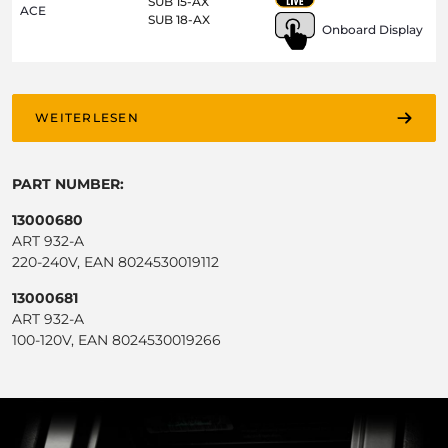
SUB 15-AX
ACE
SUB 18-AX
Onboard Display
WEITERLESEN
PART NUMBER:
13000680
ART 932-A
220-240V, EAN 8024530019112
13000681
ART 932-A
100-120V, EAN 8024530019266