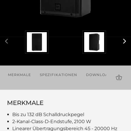
MERKMALE
SPEZIFIKATIONEN
DOWNLOADS
ZU
MERKMALE
Bis zu 132 dB Schalldruckpegel
2-Kanal-Class-D-Endstufe, 2100 W
Linearer Übertragungsbereich 45 - 20000 Hz