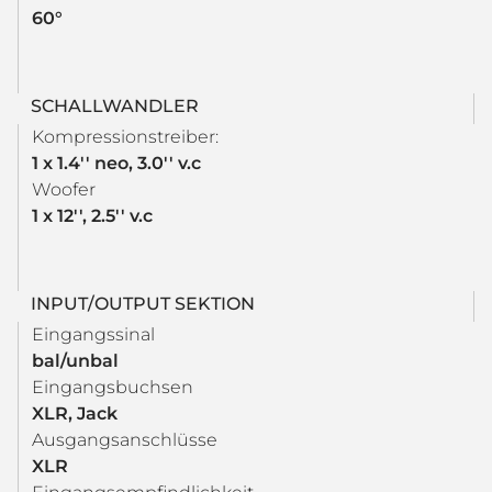
60°
SCHALLWANDLER
Kompressionstreiber:
1 x 1.4'' neo, 3.0'' v.c
Woofer
1 x 12'', 2.5'' v.c
INPUT/OUTPUT SEKTION
Eingangssinal
bal/unbal
Eingangsbuchsen
XLR, Jack
Ausgangsanschlüsse
XLR