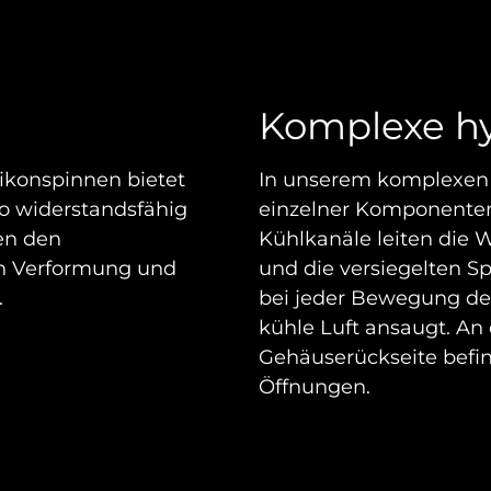
Komplexe hy
likonspinnen bietet
In unserem komplexen
so widerstandsfähig
einzelner Komponenten
en den
Kühlkanäle leiten die 
en Verformung und
und die versiegelten S
.
bei jeder Bewegung de
kühle Luft ansaugt. An
Gehäuserückseite befin
Öffnungen.