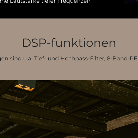
 Lautstärke tiefer Frequenzen
DSP-funktionen
 sind u.a. Tief- und Hochpass-Filter, 8-Band-PEQ