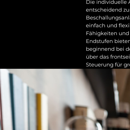
Die individuell
entscheidend zur
Beschallungsanla
einfach und fle
Fähigkeiten und
Endstufen biete
beginnend bei d
über das frontse
Steuerung für g