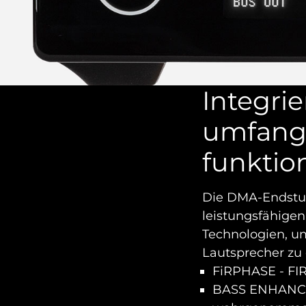
Integri
umfang
funktio
Die DMA-Endstuf
leistungsfähige
Technologien, um
Lautsprecher zu 
FiRPHASE - FIR
BASS ENHANCER