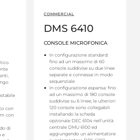
COMMERCIAL
DMS 6410
CONSOLE MICROFONICA
In configurazione standard:
fino ad un massimo di 60
tico
console suddivise su due linee
ente
separate e connesse in modo
enti,
sequenziale
ungo
In configurazione espansa: fino
ad un massimo di 180 console
nstabile
suddivise su 6 linee; le ulteriori
120 console sono collegabili
to con
installando la scheda
5 m con
opzionale DEC 6104 nell'unità
centrale DMU 6100 ed
do di
aggiungendo un alimentatore
o e