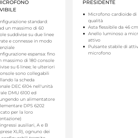
MICROFONO
PRESIDENTE
VIBILE
Microfono cardioide di 
qualità
onfigurazione standard:
Asta flessibile da 46 c
 ad un massimo di 60
Anello luminoso a mic
ole suddivise su due linee
attivo
rate e connesse in modo
Pulsante stabile di atti
enziale
microfono
onfigurazione espansa: fino
n massimo di 180 console
vise su 6 linee; le ulteriori
console sono collegabili
allando la scheda
onale DEC 6104 nell'unità
rale DMU 6100 ed
ungendo un alimentatore
lementare DPS 6202
cato per la loro
entazione)
ngressi ausiliari, A e B
 prese XLR), ognuno dei