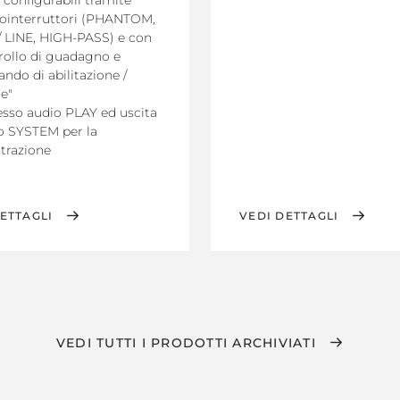
 configurabili tramite
ointerruttori (PHANTOM,
/ LINE, HIGH-PASS) e con
rollo di guadagno e
ndo di abilitazione /
e"
esso audio PLAY ed uscita
o SYSTEM per la
strazione
ETTAGLI
VEDI DETTAGLI
VEDI TUTTI I PRODOTTI ARCHIVIATI