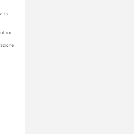
alta
m
rofono
vazione