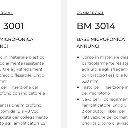
RCIAL
COMMERCIAL
 3001
BM 3014
 MICROFONICA
BASE MICROFONICA
NCI
ANNUNCI
o in materiale plastico
Corpo in materiale plas
icolarmente resistente
particolarmente resist
urti e agli sfregamenti,
agli urti e agli sfregam
raccio flessibile lungo
con braccio flessibile l
 mm
320 mm
 per l'inserzione del
Tasto per l'inserzione i
ofono con indicatore a
del microfono
Cavo per il collegamen
entazione microfono
l'amplificatore lungo 
tom da 18 a 48 Vcc
2 conduttori liberi per
sposta per collegamento
l'attivazione del coman
to agli amplificatori ES
priorità o tono di avvis