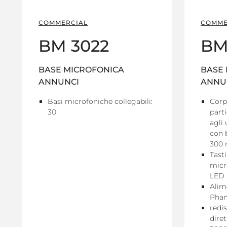
COMMERCIAL
COMME
BM 3022
BM
BASE MICROFONICA
BASE
ANNUNCI
ANNU
Basi microfoniche collegabili:
Corp
30
part
agli 
con b
300
Tasti
micr
LED
Alim
Phan
redi
diret