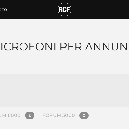
RTO
ICROFONI PER ANNUN
UM 6000
FORUM 3000
2
2