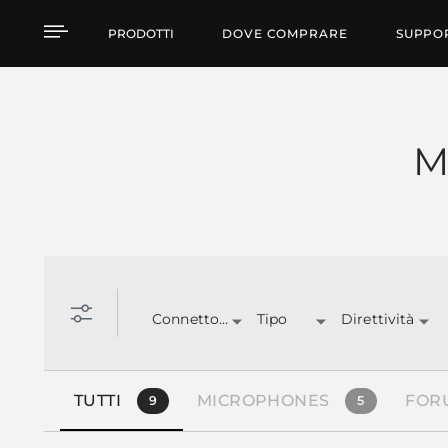
Prodotti per tipologia
PRODOTTI
DOVE COMPRARE
SUPPO
M
Connettori
Tipo
Direttività
TUTTI
MICROPHONES
FOR
9
5