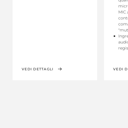
quali
micr
MIC 
cont
coma
"mut
Ingr
audi
regi
VEDI DETTAGLI
VEDI D