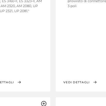
 ES 3160-II, ES 3323-II, AM
provvisto di connettor
, AM 2320, AM 2080, UP
3 poli
 UP 2321, UP 2081."
ETTAGLI
VEDI DETTAGLI