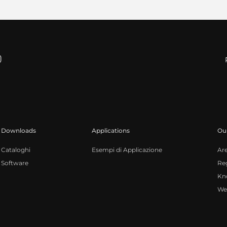
Downloads
Applications
Our
Cataloghi
Esempi di Applicazione
Ar
Software
Reg
Kn
We