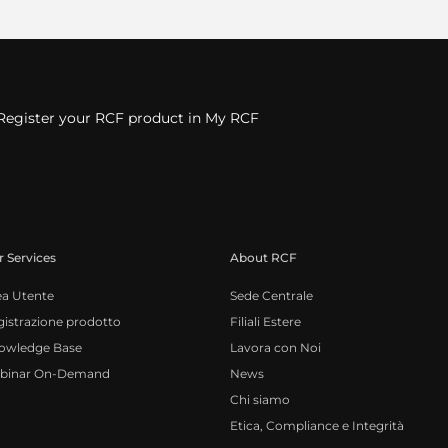
Register your RCF product in My RCF
 Services
About RCF
ea Utente
Sede Centrale
istrazione prodotto
Filiali Estere
owledge Base
Lavora con Noi
binar On-Demand
News
Chi siamo
Etica, Compliance e Integrità