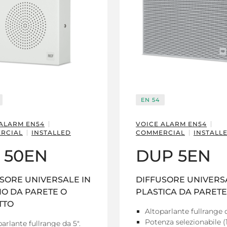
EN 54
 ALARM EN54
VOICE ALARM EN54
RCIAL
INSTALLED
COMMERCIAL
INSTALL
 50EN
DUP 5EN
SORE UNIVERSALE IN
DIFFUSORE UNIVERS
IO DA PARETE O
PLASTICA DA PARETE
TTO
Altoparlante fullrange d
Potenza selezionabile (
arlante fullrange da 5".