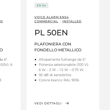
EN 54
VOICE ALARM EN54
ED
COMMERCIAL
INSTALLED
PL 50EN
PLAFONIERA CON
CO
FONDELLO METALLICO
a 6".
Altoparlante fullrange da 5".
100V): 6
Potenza selezionabile (100 V):
6 W – 3 W – 1.5 W – 0.75 W.
92 dB di sensibilità.
3.
Colore bianco RAL 9016.
VEDI DETTAGLI