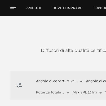
EN 54 SPEAKERS
PRODOTTI
DOVE COMPRARE
SUPPO
Diffusori di alta qualità certif
Angolo di copertura verticale
Potenza Totale (W)
Max SPL @ 1m