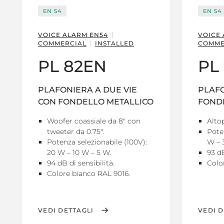
EN 54
EN 54
VOICE ALARM EN54
VOICE
COMMERCIAL
INSTALLED
COMME
PL 82EN
PL
PLAFONIERA A DUE VIE
PLAF
CON FONDELLO METALLICO
FOND
Woofer coassiale da 8" con
Altop
tweeter da 0.75".
Pote
Potenza selezionabile (100V):
W – 
20 W – 10 W – 5 W.
93 dB
94 dB di sensibilità.
Colo
Colore bianco RAL 9016.
VEDI DETTAGLI
VEDI D