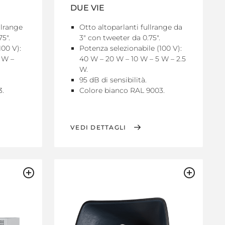
DUE VIE
llrange
Otto altoparlanti fullrange da
5".
3" con tweeter da 0.75".
100 V):
Potenza selezionabile (100 V):
 W –
40 W – 20 W – 10 W – 5 W – 2.5
W.
95 dB di sensibilità.
3.
Colore bianco RAL 9003.
VEDI DETTAGLI