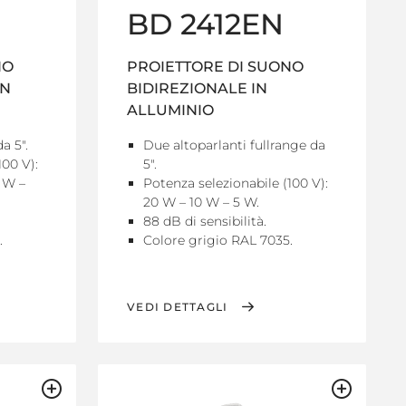
BD 2412EN
NO
PROIETTORE DI SUONO
IN
BIDIREZIONALE IN
ALLUMINIO
a 5".
Due altoparlanti fullrange da
100 V):
5".
 W –
Potenza selezionabile (100 V):
20 W – 10 W – 5 W.
88 dB di sensibilità.
.
Colore grigio RAL 7035.
VEDI DETTAGLI