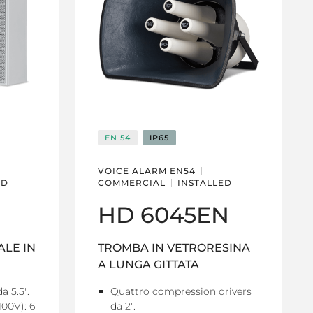
EN 54
IP65
VOICE ALARM EN54
ED
COMMERCIAL
INSTALLED
HD 6045EN
ALE IN
TROMBA IN VETRORESINA
A LUNGA GITTATA
a 5.5".
Quattro compression drivers
100V): 6
da 2".