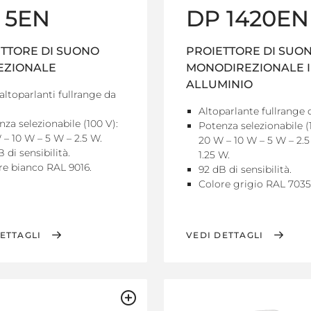
 5EN
DP 1420EN
TTORE DI SUONO
PROIETTORE DI SUO
EZIONALE
MONODIREZIONALE 
ALLUMINIO
altoparlanti fullrange da
Altoparlante fullrange d
za selezionabile (100 V):
Potenza selezionabile (
 – 10 W – 5 W – 2.5 W.
20 W – 10 W – 5 W – 2.5
 di sensibilità.
1.25 W.
re bianco RAL 9016.
92 dB di sensibilità.
Colore grigio RAL 7035
ETTAGLI
VEDI DETTAGLI