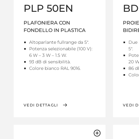
PLP 50EN
BD
PLAFONIERA CON
PROIE
FONDELLO IN PLASTICA
BIDIR
Altoparlante fullrange da 5".
Due 
Potenza selezionabile (100 V):
5".
6 W – 3 W – 1.5 W.
Poten
93 dB di sensibilità.
20 W
Colore bianco RAL 9016.
86 dB
Colo
VEDI DETTAGLI
VEDI D