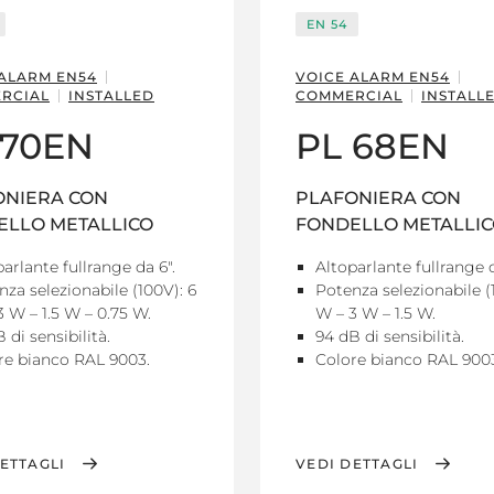
EN 54
 ALARM EN54
VOICE ALARM EN54
RCIAL
INSTALLED
COMMERCIAL
INSTALL
 70EN
PL 68EN
ONIERA CON
PLAFONIERA CON
ELLO METALLICO
FONDELLO METALLI
arlante fullrange da 6".
Altoparlante fullrange d
nza selezionabile (100V): 6
Potenza selezionabile (
3 W – 1.5 W – 0.75 W.
W – 3 W – 1.5 W.
 di sensibilità.
94 dB di sensibilità.
re bianco RAL 9003.
Colore bianco RAL 900
ETTAGLI
VEDI DETTAGLI