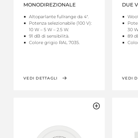
MONODIREZIONALE
DUE V
Altoparlante fullrange da 4".
Woof
Potenza selezionabile (100 V):
Poten
10 W – 5 W – 2.5 W.
30 W
91 dB di sensibilità.
89 dB
Colore grigio RAL 7035.
Colo
VEDI DETTAGLI
VEDI D