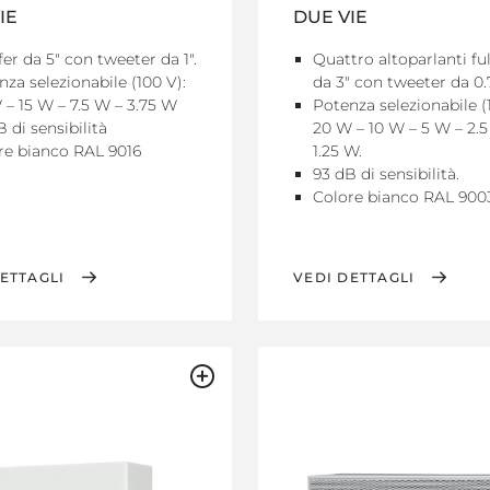
IE
DUE VIE
er da 5" con tweeter da 1".
Quattro altoparlanti fu
za selezionabile (100 V):
da 3" con tweeter da 0.7
 – 15 W – 7.5 W – 3.75 W
Potenza selezionabile (
 di sensibilità
20 W – 10 W – 5 W – 2.5
re bianco RAL 9016
1.25 W.
93 dB di sensibilità.
Colore bianco RAL 900
ETTAGLI
VEDI DETTAGLI