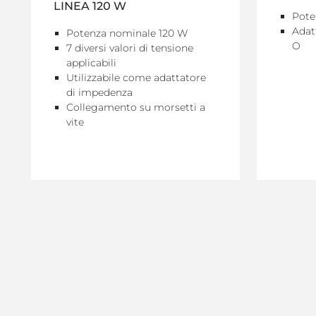
LINEA 120 W
Pote
Adatt
Potenza nominale 120 W
O
7 diversi valori di tensione
applicabili
Utilizzabile come adattatore
di impedenza
Collegamento su morsetti a
vite
VEDI DETTAGLI
VEDI D