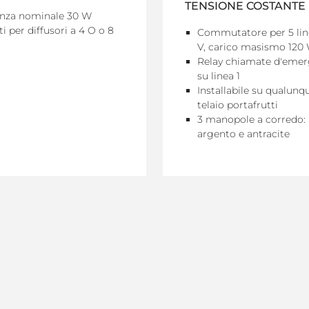
TENSIONE COSTANTE
nza nominale 30 W
i per diffusori a 4 O o 8
Commutatore per 5 lin
V, carico masismo 120
Relay chiamate d'eme
su linea 1
Installabile su qualunq
telaio portafrutti
3 manopole a corredo: 
argento e antracite
ETTAGLI
VEDI DETTAGLI