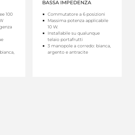
BASSA IMPEDENZA
ee 100
Commutatore a 6 posizioni
 W
Massima potenza applicabile
rgenza
10 W.
Installabile su qualunque
ue
telaio portafrutti
3 manopole a corredo: bianca,
bianca,
argento e antracite
VEDI DETTAGLI