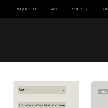
Productos por tipo - T
PRODUCTOS
SALES
SUPPORT
CON
Serie
NEW
Bobina compression driver ('')