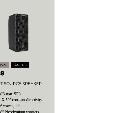
HAPE
TOURING
 8
NT SOURCE SPEAKER
 dB max SPL
 X 50° constant directivity
 waveguide
 8” Neodymium woofers