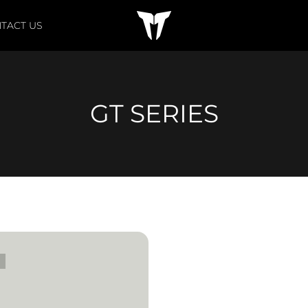
T Audio
TACT US
GT SERIES