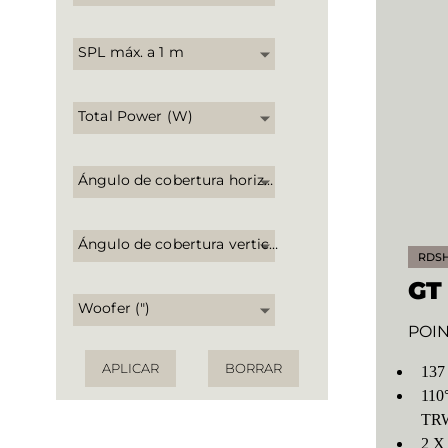
SPL máx. a 1 m
Total Power (W)
Ángulo de cobertura horizontal
Ángulo de cobertura vertical
RDS
GT
Woofer (")
POI
APLICAR
BORRAR
137
110°
TRW
2 X