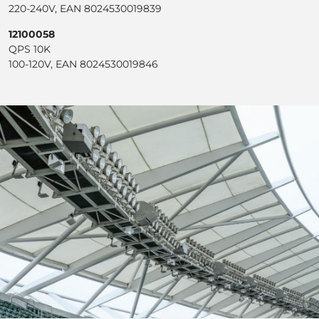
220-240V, EAN 8024530019839
12100058
QPS 10K
100-120V, EAN 8024530019846