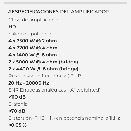
AESPECIFICACIONES DEL AMPLIFICADOR
Clase de amplificador
HD
Salida de potencia
4 x 2500 W @ 2 ohm
4 x 2200 W @ 4 ohm
4 x 1400 W @ 8 ohm
2 x 5000 W @ 4 ohm (bridge)
2 x 4400 W @ 8 ohm (bridge)
Respuesta en frecuencia (-3 dB)
20 Hz - 20000 Hz
SNR Entradas analógicas (“A” weighted)
>110 dB
Diafonía
<70 dB
Distorsión (THD + N) en potencia nominal a 1kHz
<0.05 %