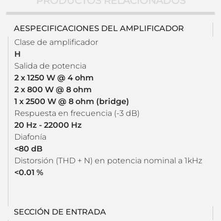
PRODUCTOS RELACIONADOS
AESPECIFICACIONES DEL AMPLIFICADOR
Clase de amplificador
H
Salida de potencia
2 x 1250 W @ 4 ohm
2 x 800 W @ 8 ohm
1 x 2500 W @ 8 ohm (bridge)
Respuesta en frecuencia (-3 dB)
20 Hz - 22000 Hz
Diafonía
<80 dB
Distorsión (THD + N) en potencia nominal a 1kHz
<0.01 %
SECCIÓN DE ENTRADA