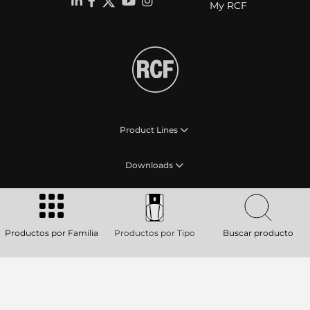
My RCF
Product Lines
Downloads
Applications
Productos por Familia
Productos por Tipo
Buscar producto
Our Services
About RCF