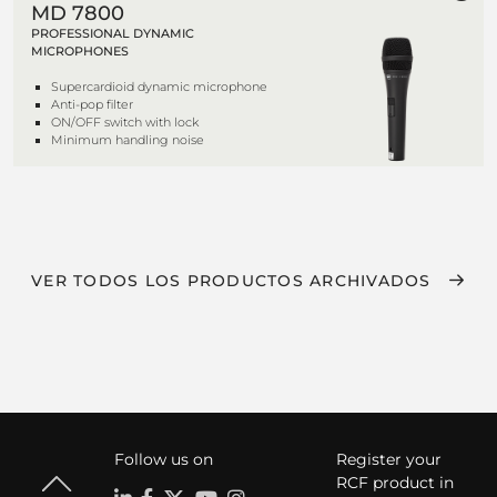
MD 7800
PROFESSIONAL DYNAMIC
MICROPHONES
Supercardioid dynamic microphone
Anti-pop filter
ON/OFF switch with lock
Minimum handling noise
VER TODOS LOS PRODUCTOS ARCHIVADOS
Follow us on
Register your
RCF product in