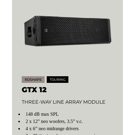
RDSHAPE
TOURING
GTX 12
THREE-WAY LINE ARRAY MODULE
148 dB max SPL
2 x 12” neo woofers, 3.5” v.c.
4 x 6” neo midrange drivers