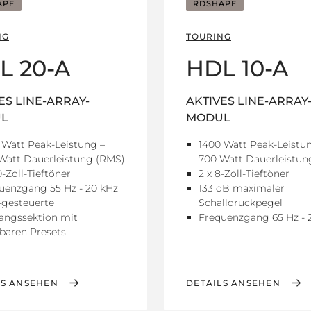
APE
RDSHAPE
NG
TOURING
L 20-A
HDL 10-A
ES LINE-ARRAY-
AKTIVES LINE-ARRAY
L
MODUL
 Watt Peak-Leistung –
1400 Watt Peak-Leistu
Watt Dauerleistung (RMS)
700 Watt Dauerleistun
0-Zoll-Tieftöner
2 x 8-Zoll-Tieftöner
uenzgang 55 Hz - 20 kHz
133 dB maximaler
gesteuerte
Schalldruckpegel
angssektion mit
Frequenzgang 65 Hz - 
baren Presets
LS ANSEHEN
DETAILS ANSEHEN