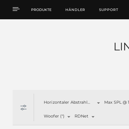
Products by feature
PRODUKTE
HÄNDLER
SUPPORT
LI
Horizontaler Abstrahlwinkel:
Max SPL @ 
Woofer (")
RDNet