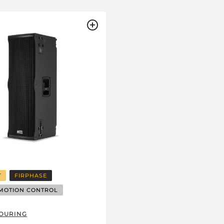
T
FIRPHASE
MOTION CONTROL
OURING