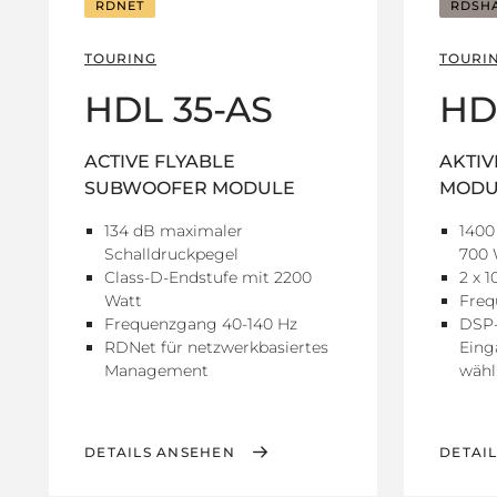
RDNET
RDSH
TOURING
TOURI
HDL 35-AS
HD
ACTIVE FLYABLE
AKTIV
SUBWOOFER MODULE
MODU
134 dB maximaler
1400
Schalldruckpegel
700 
Class-D-Endstufe mit 2200
2 x 1
Watt
Freq
Frequenzgang 40-140 Hz
DSP-
RDNet für netzwerkbasiertes
Eing
Management
wähl
DETAILS ANSEHEN
DETAI