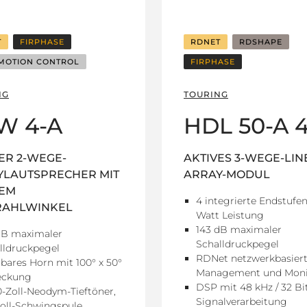
T
FIRPHASE
RDNET
RDSHAPE
MOTION CONTROL
FIRPHASE
NG
TOURING
W 4-A
HDL 50-A 
ER 2-WEGE-
AKTIVES 3-WEGE-LIN
YLAUTSPRECHER MIT
ARRAY-MODUL
TEM
4 integrierte Endstufe
RAHLWINKEL
Watt Leistung
143 dB maximaler
dB maximaler
Schalldruckpegel
lldruckpegel
RDNet netzwerkbasier
bares Horn mit 100° x 50°
Management und Moni
eckung
DSP mit 48 kHz / 32 Bi
10-Zoll-Neodym-Tieftöner,
Signalverarbeitung
Zoll-Schwingspule