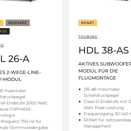
T
RDSHAPE
RDNET
ASE
TOURING
NG
HDL 38-AS
L 26-A
AKTIVES SUBWOOFE
MODUL FÜR DIE
ES 2-WEGE-LINE-
FLUGMONTAGE
Y-MODUL
136 dB maximaler
dB maximaler
Schalldruckpegel
lldruckpegel
Class-D-Endstufe mit 
nal-Endstufe 2000 Watt
Watt Peak-Leistung
usive FiRPHASE-
Frequenzgang 30-140 
nologie
RDNet für netzwerkbas
nfrequenz 750 Hz für
Management
male Stimmwiedergabe