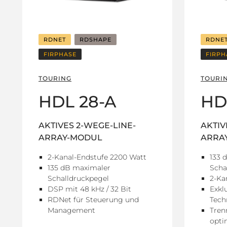
RDNET
RDSHAPE
RDNE
FIRPHASE
FIRPH
TOURING
TOURI
HDL 28-A
HD
AKTIVES 2-WEGE-LINE-
AKTIV
ARRAY-MODUL
ARRA
2-Kanal-Endstufe 2200 Watt
133 
135 dB maximaler
Scha
Schalldruckpegel
2-Ka
DSP mit 48 kHz / 32 Bit
Exkl
RDNet für Steuerung und
Tech
Management
Tren
opti