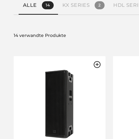
ALLE
KX SERIES
HDL SERI
14
2
14 verwandte Produkte