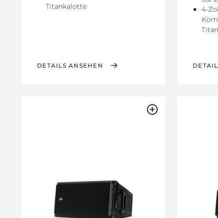
Titankalotte
4-Zo
Komp
Tita
DETAILS ANSEHEN
DETAI