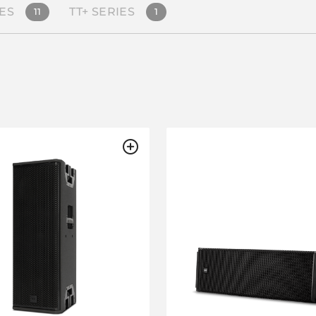
ES
TT+ SERIES
11
1