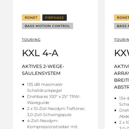
RDNET
FIRPHASE
RDNE
BASS MOTION CONTROL
BASS 
TOURING
TOURI
KXL 4-A
KX
AKTIVES 2-WEGE-
AKTIV
SÄULENSYSTEM
ARRA
BREI
135 dB maximaler
ABST
Schalldruckpegel
Drehbares 100° x 25° TRW-
134 
Waveguide
Scha
2 x 10-Zoll-Neodym-Tieftöner,
Dreh
3,0-Zoll-Schwingspule
Abd
4-Zoll-Neodym-
2 x 
Kompressionstreiber mit
3,0-