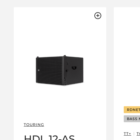
RDNE
BASS 
TOURING
TT+
T
HDL 12-AS