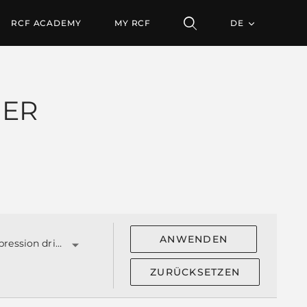
RCF ACADEMY
MY RCF
DE
HER
ANWENDEN
Spule compression driver ('')
ZURÜCKSETZEN