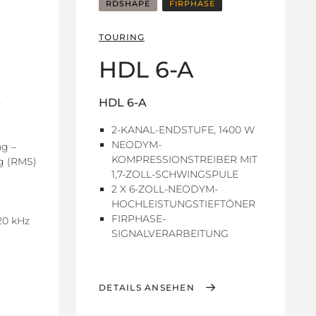
RDSHAPE
FIRPHASE
TOURING
HDL 6-A
-
HDL 6-A
2-KANAL-ENDSTUFE, 1400 W
NEODYM-
ng –
KOMPRESSIONSTREIBER MIT
g (RMS)
1,7-ZOLL-SCHWINGSPULE
2 X 6-ZOLL-NEODYM-
HOCHLEISTUNGSTIEFTÖNER
FIRPHASE-
20 kHz
SIGNALVERARBEITUNG
DETAILS ANSEHEN