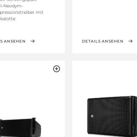
ll-Neodym-
ressionstreiber mit
nkalotte
LS ANSEHEN
DETAILS ANSEHEN