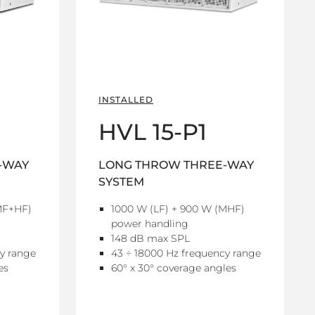
INSTALLED
HVL 15-P1
-WAY
LONG THROW THREE-WAY
SYSTEM
MF+HF)
1000 W (LF) + 900 W (MHF)
power handling
148 dB max SPL
y range
43 ÷ 18000 Hz frequency range
es
60° x 30° coverage angles