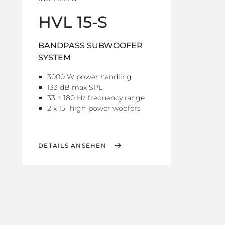
HVL 15-S
BANDPASS SUBWOOFER
SYSTEM
3000 W power handling
133 dB max SPL
33 ÷ 180 Hz frequency range
2 x 15" high-power woofers
DETAILS ANSEHEN