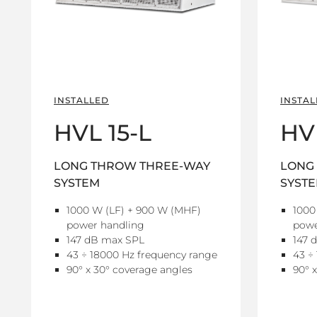
INSTALLED
INSTAL
HVL 15-L
HVL
LONG THROW THREE-WAY
LONG
SYSTEM
SYST
1000 W (LF) + 900 W (MHF)
1000
power handling
powe
147 dB max SPL
147 
43 ÷ 18000 Hz frequency range
43 ÷
90° x 30° coverage angles
90° 