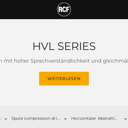
HVL SERIES
n mit hoher Sprachverständlichkeit und gleichmä
WEITERLESEN
:
Spule compression driver ('')
Horizontaler Abstrahlwinkel: