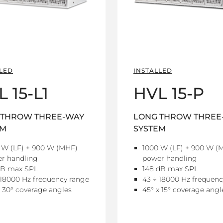
LED
INSTALLED
 15-L1
HVL 15-P
 THROW THREE-WAY
LONG THROW THREE
EM
SYSTEM
 W (LF) + 900 W (MHF)
1000 W (LF) + 900 W (
r handling
power handling
dB max SPL
148 dB max SPL
 18000 Hz frequency range
43 ÷ 18000 Hz frequenc
x 30° coverage angles
45° x 15° coverage angl