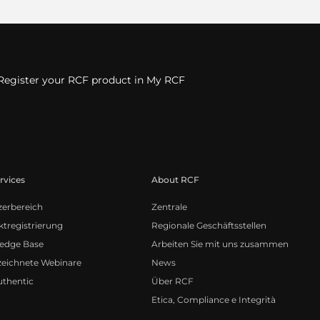
Register your RCF product in My RCF
rvices
About RCF
zerbereich
Zentrale
tregistrierung
Regionale Geschäftsstellen
edge Base
Arbeiten Sie mit uns zusammen
zeichnete Webinare
News
uthentic
Über RCF
Etica, Compliance e Integrità