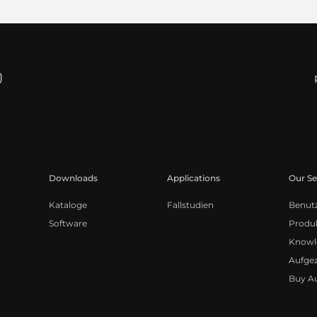
Downloads
Applications
Our Se
Kataloge
Fallstudien
Benut
Software
Produk
Knowl
Aufge
Buy A